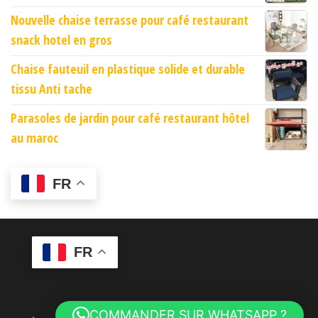
Nouvelle chaise terrasse pour café restaurant
snack hotel en gros
Chaise fauteuil en plastique solide et durable
tissu Anti tache
Parasoles de jardin pour café restaurant hôtel
au maroc
FR
FR
COMMANDER SUR WHATSAPP ?