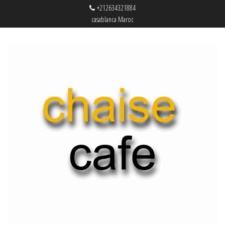
+212634321884
casablanca Maroc