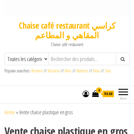
Chaise café restaurant كراسي
المقاهي و المطاعم
Chaise café restaurant
Popular searches:
Women
//
Modern
//
Men
//
Watches
//
New
//
Sale
0
$0.00
Menu
Home
»
Vente chaise plastique en gros
Vente chaise plastique en gros