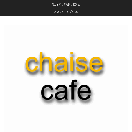
+212634321884
casablanca Maroc