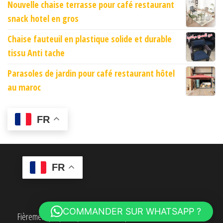
Nouvelle chaise terrasse pour café restaurant
snack hotel en gros
Chaise fauteuil en plastique solide et durable
tissu Anti tache
Parasoles de jardin pour café restaurant hôtel
au maroc
FR
FR
COMMANDER SUR WHATSAPP ?
Fièrement propulsé par
WordPress
|
Thème :
Envo eCommerce