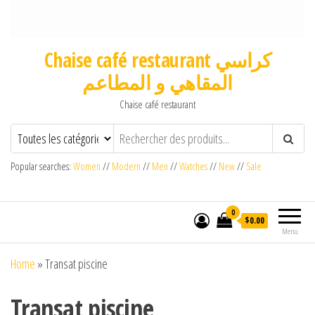
Chaise café restaurant كراسي
المقاهي و المطاعم
Chaise café restaurant
Popular searches:
Women
//
Modern
//
Men
//
Watches
//
New
//
Sale
0
$0.00
Menu
Home
»
Transat piscine
Transat piscine