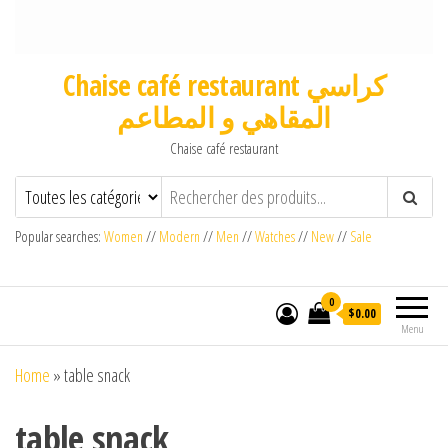
Chaise café restaurant كراسي
المقاهي و المطاعم
Chaise café restaurant
Popular searches:
Women
//
Modern
//
Men
//
Watches
//
New
//
Sale
0
$0.00
Menu
Home
»
table snack
table snack