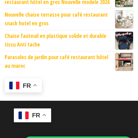
restaurant hôtel en gros Nouvelle modele 2026
Nouvelle chaise terrasse pour café restaurant
snack hotel en gros
Chaise fauteuil en plastique solide et durable
tissu Anti tache
Parasoles de jardin pour café restaurant hôtel
au maroc
FR
FR