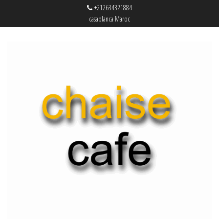
+212634321884
casablanca Maroc