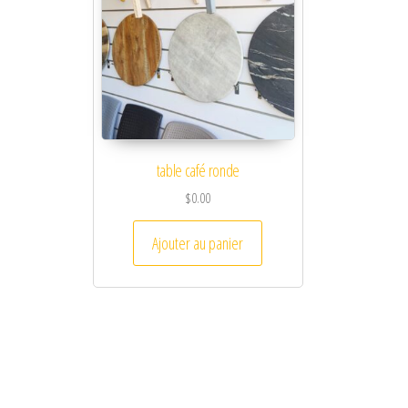
table café ronde
$
0.00
Ajouter au panier