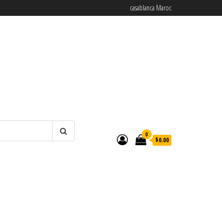
casablanca Maroc
0
$0.00