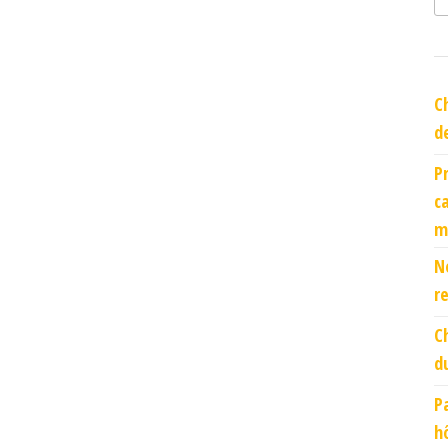
C
d
P
c
m
N
r
C
d
P
h