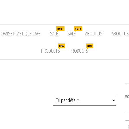
HOT!
HOT!
CHAISE PLASTIQUE CAFE
SALE
SALE
ABOUT US
ABOUT US
NEW
NEW
PRODUCTS
PRODUCTS
Vo
Re