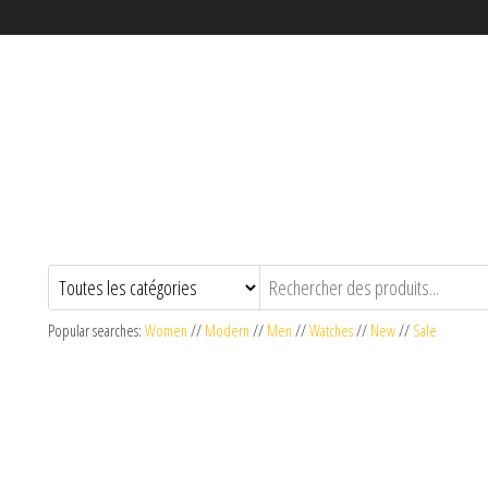
Popular searches:
Women
//
Modern
//
Men
//
Watches
//
New
//
Sale