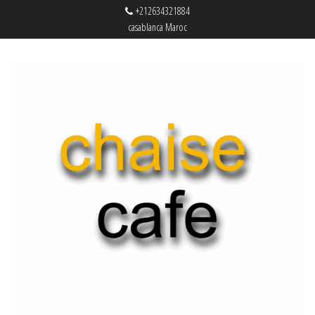
+212634321884
casablanca Maroc