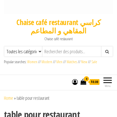
Chaise café restaurant كراسي
المقاهي و المطاعم
Chaise café restaurant
Popular searches:
Women
//
Modern
//
Men
//
Watches
//
New
//
Sale
0
$0.00
Menu
Home
»
table pour restaurant
table pour restaurant