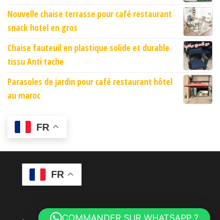
Nouvelle chaise terrasse pour café restaurant
snack hotel en gros
Chaise fauteuil en plastique solide et durable
tissu Anti tache
Parasoles de jardin pour café restaurant hôtel
au maroc
FR
FR
COMMANDER SUR WHATSAPP ?