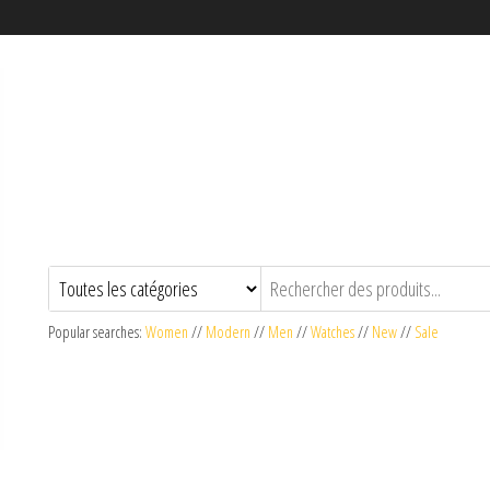
Popular searches:
Women
//
Modern
//
Men
//
Watches
//
New
//
Sale