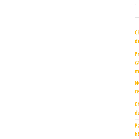
C
d
P
c
m
N
r
C
d
P
h