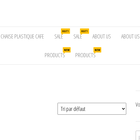
HOT!
HOT!
CHAISE PLASTIQUE CAFE
SALE
SALE
ABOUT US
ABOUT US
NEW
NEW
PRODUCTS
PRODUCTS
Vo
Re