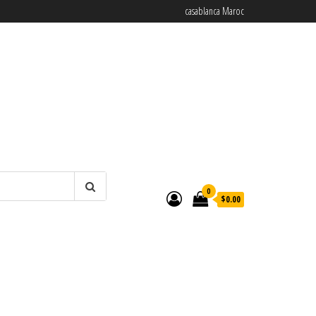
casablanca Maroc
0
$0.00