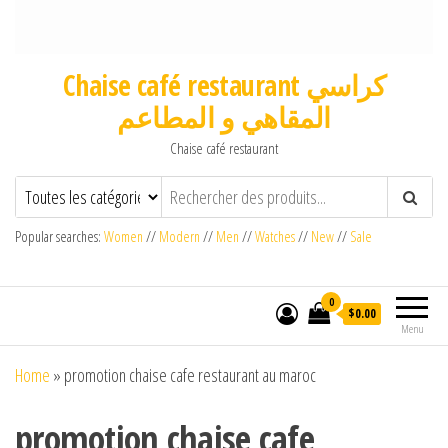
Chaise café restaurant كراسي
المقاهي و المطاعم
Chaise café restaurant
Popular searches:
Women
//
Modern
//
Men
//
Watches
//
New
//
Sale
0
$0.00
Menu
Home
»
promotion chaise cafe restaurant au maroc
promotion chaise cafe