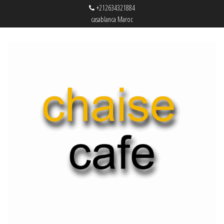
+212634321884
casablanca Maroc