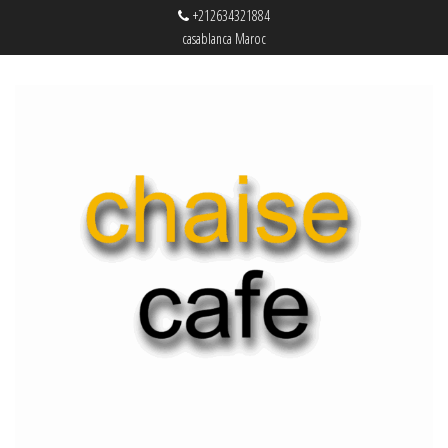
+212634321884
casablanca Maroc