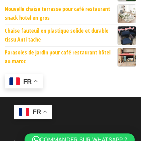
Nouvelle chaise terrasse pour café restaurant
snack hotel en gros
Chaise fauteuil en plastique solide et durable
tissu Anti tache
Parasoles de jardin pour café restaurant hôtel
au maroc
FR
FR
COMMANDER SUR WHATSAPP ?