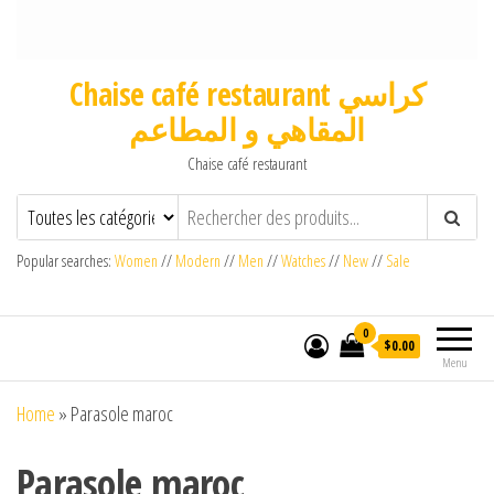
Chaise café restaurant كراسي
المقاهي و المطاعم
Chaise café restaurant
Popular searches:
Women
//
Modern
//
Men
//
Watches
//
New
//
Sale
0
$0.00
Menu
Home
»
Parasole maroc
Parasole maroc