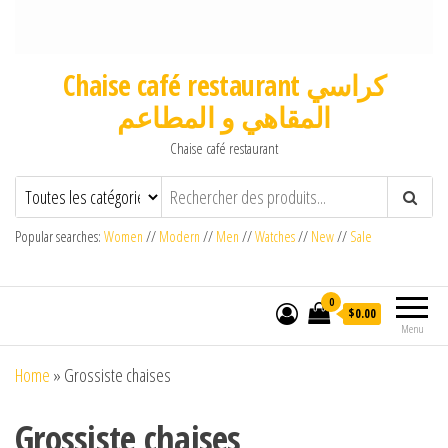
Chaise café restaurant كراسي
المقاهي و المطاعم
Chaise café restaurant
Popular searches:
Women
//
Modern
//
Men
//
Watches
//
New
//
Sale
0
$0.00
Menu
Home
»
Grossiste chaises
Grossiste chaises