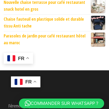
Nouvelle chaise terrasse pour café restaurant
snack hotel en gros
Chaise fauteuil en plastique solide et durable
tissu Anti tache
Parasoles de jardin pour café restaurant hôtel
au maroc
FR
FR
COMMANDER SUR WHATSAPP ?
Fièrement propulsé par
WordPress
|
Thème :
Envo eCommerce