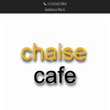
+212634321884
casablanca Maroc