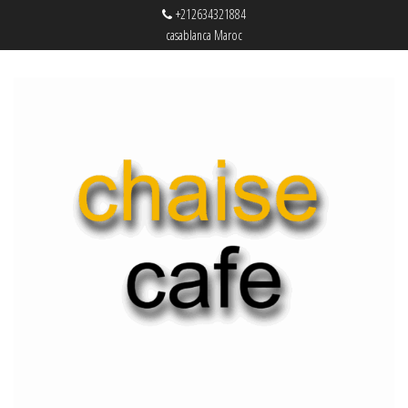
+212634321884
casablanca Maroc