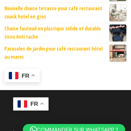
Nouvelle chaise terrasse pour café restaurant
snack hotel en gros
Chaise fauteuil en plastique solide et durable
tissu Anti tache
Parasoles de jardin pour café restaurant hôtel
au maroc
FR
FR
COMMANDER SUR WHATSAPP ?