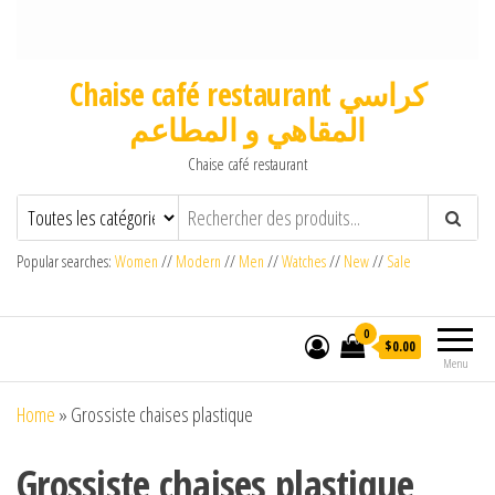
Chaise café restaurant كراسي
المقاهي و المطاعم
Chaise café restaurant
Popular searches:
Women
//
Modern
//
Men
//
Watches
//
New
//
Sale
0
$0.00
Menu
Home
»
Grossiste chaises plastique
Grossiste chaises plastique