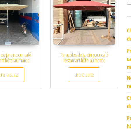
C
d
P
 de jardin pour café
Parasoles de jardin pour café
c
ant hôtel au maroc
restaurant hôtel au maroc
m
Lire la suite
Lire la suite
N
r
C
d
P
h