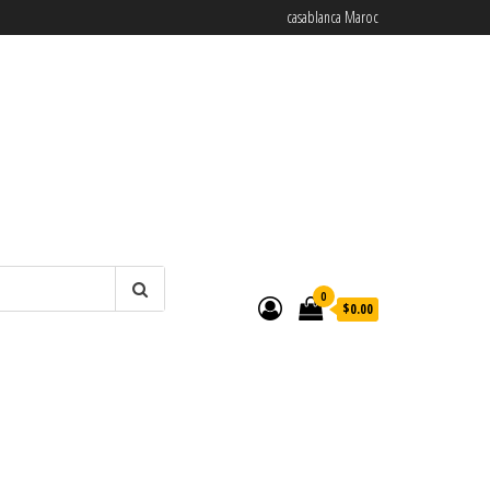
casablanca Maroc
0
$0.00