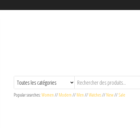
Popular searches:
Women
//
Modern
//
Men
//
Watches
//
New
//
Sale