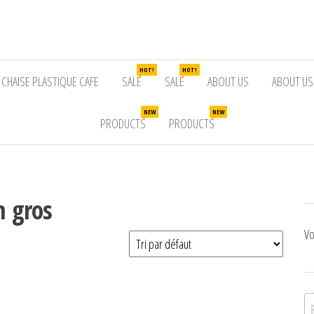
HOT!
HOT!
CHAISE PLASTIQUE CAFE
SALE
SALE
ABOUT US
ABOUT US
NEW
NEW
PRODUCTS
PRODUCTS
n gros
Vo
Re