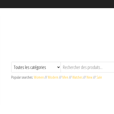
Popular searches:
Women
//
Modern
//
Men
//
Watches
//
New
//
Sale