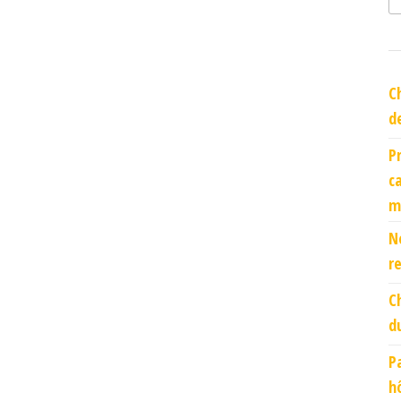
C
d
P
c
m
N
r
C
d
P
h