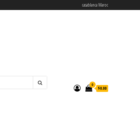
casablanca Maroc
0
$0.00