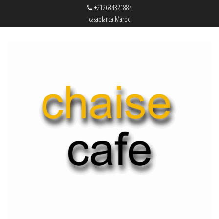
+212634321884
casablanca Maroc