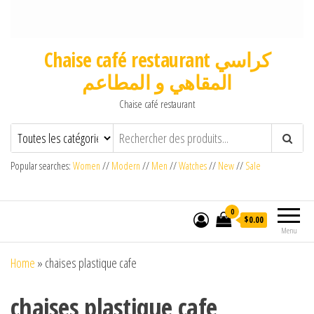
Chaise café restaurant كراسي
المقاهي و المطاعم
Chaise café restaurant
Popular searches:
Women
//
Modern
//
Men
//
Watches
//
New
//
Sale
0
$0.00
Menu
Home
»
chaises plastique cafe
chaises plastique cafe