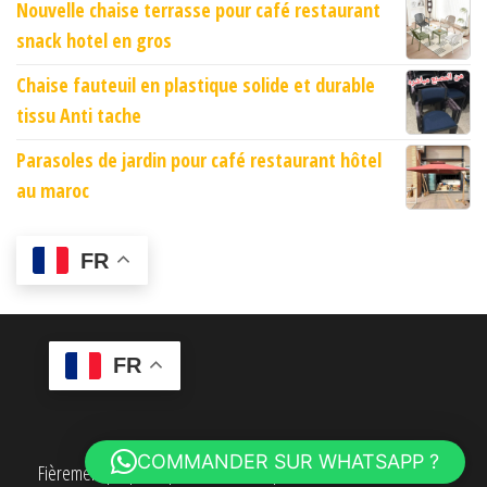
Nouvelle chaise terrasse pour café restaurant
snack hotel en gros
Chaise fauteuil en plastique solide et durable
tissu Anti tache
Parasoles de jardin pour café restaurant hôtel
au maroc
FR
FR
COMMANDER SUR WHATSAPP ?
Fièrement propulsé par
WordPress
|
Thème :
Envo eCommerce