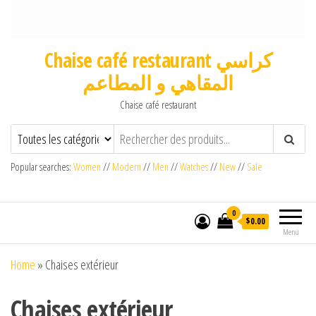
Chaise café restaurant كراسي
المقاهي و المطاعم
Chaise café restaurant
Popular searches:
Women
//
Modern
//
Men
//
Watches
//
New
//
Sale
0
$0.00
Menu
Home
»
Chaises extérieur
Chaises extérieur