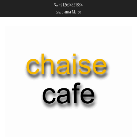
+212634321884
casablanca Maroc