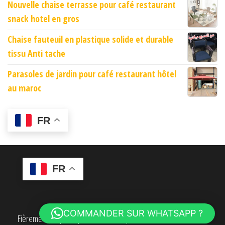
Nouvelle chaise terrasse pour café restaurant
snack hotel en gros
Chaise fauteuil en plastique solide et durable
tissu Anti tache
Parasoles de jardin pour café restaurant hôtel
au maroc
FR
FR
COMMANDER SUR WHATSAPP ?
Fièrement propulsé par
WordPress
|
Thème :
Envo eCommerce