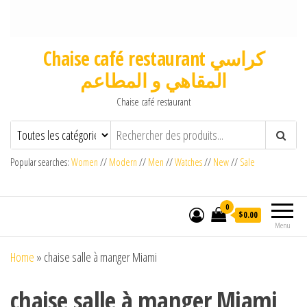
Chaise café restaurant كراسي
المقاهي و المطاعم
Chaise café restaurant
Popular searches:
Women
//
Modern
//
Men
//
Watches
//
New
//
Sale
0
$0.00
Menu
Home
»
chaise salle à manger Miami
chaise salle à manger Miami