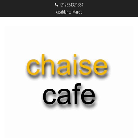
+212634321884
casablanca Maroc