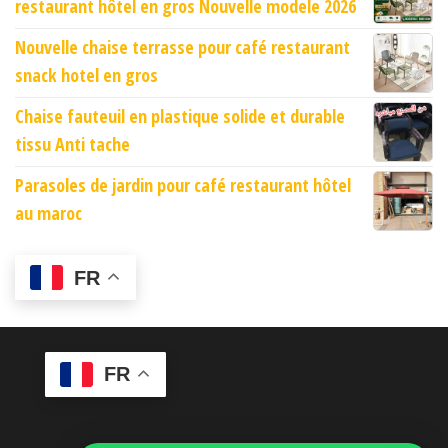
restaurant hôtel en gros Nouvelle modele 2026
Nouvelle chaise terrasse pour café restaurant
snack hotel en gros
Chaise fauteuil en plastique solide et durable
tissu Anti tache
Parasoles de jardin pour café restaurant hôtel
au maroc
FR
FR