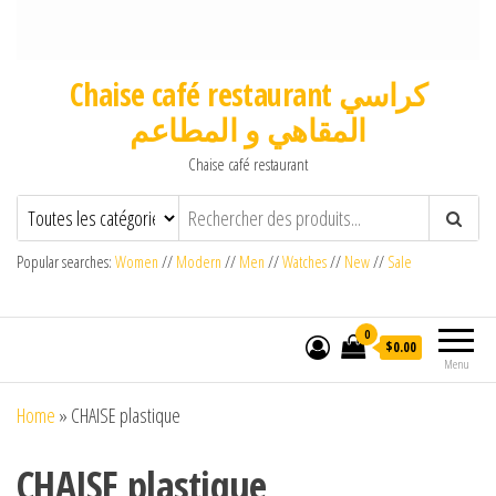
Chaise café restaurant كراسي
المقاهي و المطاعم
Chaise café restaurant
Popular searches:
Women
//
Modern
//
Men
//
Watches
//
New
//
Sale
0
$0.00
Menu
Home
»
CHAISE plastique
CHAISE plastique