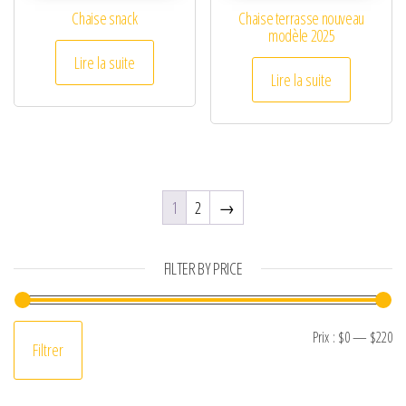
Chaise snack
Chaise terrasse nouveau
modèle 2025
Lire la suite
Lire la suite
1
2
→
FILTER BY PRICE
Pr
Pr
Prix :
$0
—
$220
Filtrer