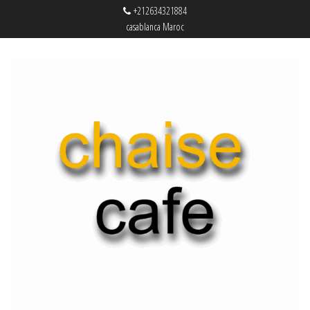
+212634321884
casablanca Maroc