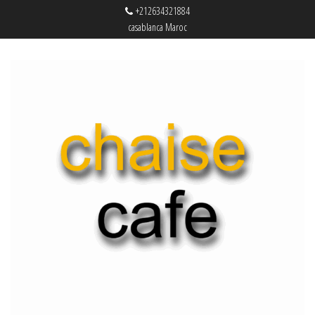
+212634321884
casablanca Maroc