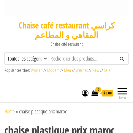
Chaise café restaurant كراسي
المقاهي و المطاعم
Chaise café restaurant
Popular searches:
Women
//
Modern
//
Men
//
Watches
//
New
//
Sale
0
$0.00
Menu
Home
»
chaise plastique prix maroc
chaise plastique prix maroc