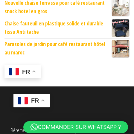
Nouvelle chaise terrasse pour café restaurant
snack hotel en gros
Chaise fauteuil en plastique solide et durable
tissu Anti tache
Parasoles de jardin pour café restaurant hôtel
au maroc
FR
FR
COMMANDER SUR WHATSAPP ?
Fièrement propulsé par
WordPress
|
Thème :
Envo eCommerce