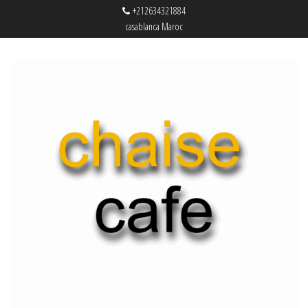
+212634321884
casablanca Maroc