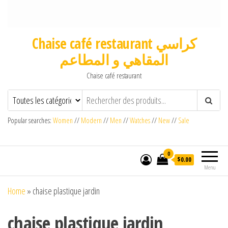
Chaise café restaurant كراسي
المقاهي و المطاعم
Chaise café restaurant
Popular searches:
Women
//
Modern
//
Men
//
Watches
//
New
//
Sale
0
$0.00
Menu
Home
»
chaise plastique jardin
chaise plastique jardin