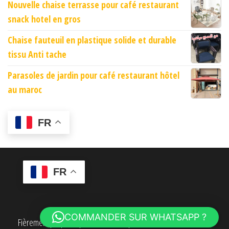
Nouvelle chaise terrasse pour café restaurant
snack hotel en gros
Chaise fauteuil en plastique solide et durable
tissu Anti tache
Parasoles de jardin pour café restaurant hôtel
au maroc
FR
FR
COMMANDER SUR WHATSAPP ?
Fièrement propulsé par
WordPress
|
Thème :
Envo eCommerce