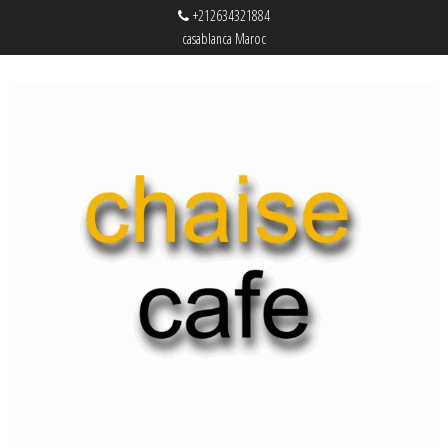
+212634321884
casablanca Maroc