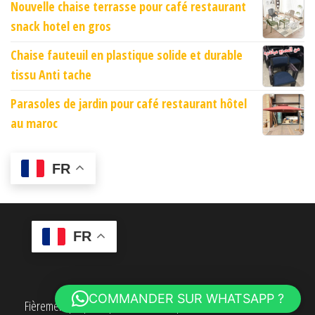
Nouvelle chaise terrasse pour café restaurant
snack hotel en gros
Chaise fauteuil en plastique solide et durable
tissu Anti tache
Parasoles de jardin pour café restaurant hôtel
au maroc
FR
FR
COMMANDER SUR WHATSAPP ?
Fièrement propulsé par
WordPress
|
Thème :
Envo eCommerce