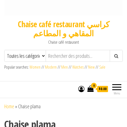
Chaise café restaurant كراسي
المقاهي و المطاعم
Chaise café restaurant
Popular searches:
Women
//
Modern
//
Men
//
Watches
//
New
//
Sale
0
$0.00
Menu
Home
»
Chaise plama
Chaise plama