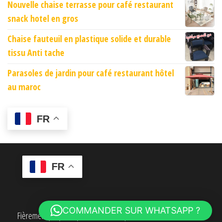
Nouvelle chaise terrasse pour café restaurant
snack hotel en gros
Chaise fauteuil en plastique solide et durable
tissu Anti tache
Parasoles de jardin pour café restaurant hôtel
au maroc
FR
FR
COMMANDER SUR WHATSAPP ?
Fièrement propulsé par
WordPress
|
Thème :
Envo eCommerce