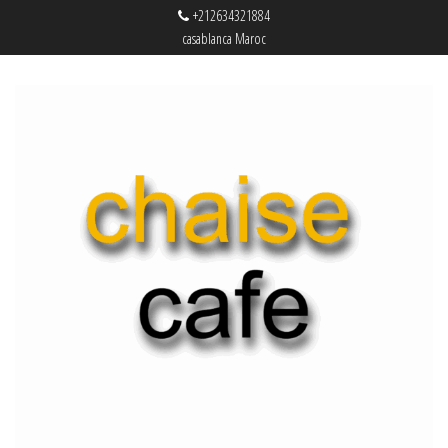
+212634321884
casablanca Maroc