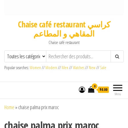
Chaise café restaurant كراسي
المقاهي و المطاعم
Chaise café restaurant
Popular searches:
Women
//
Modern
//
Men
//
Watches
//
New
//
Sale
0
$0.00
Menu
Home
»
chaise palma prix maroc
chaise palma prix maroc