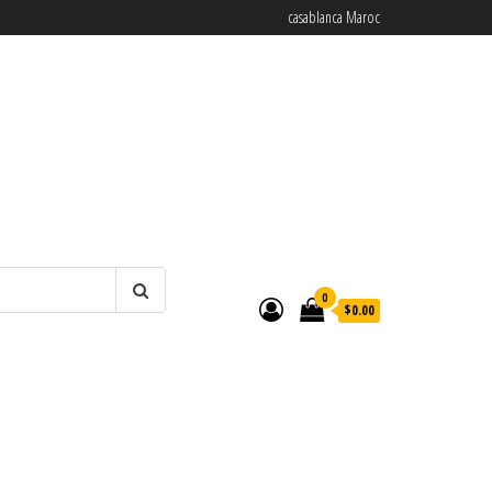
casablanca Maroc
0
$0.00