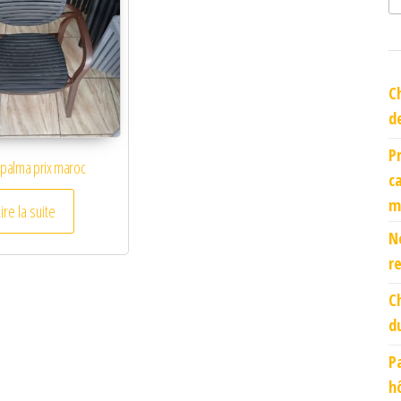
C
d
P
 palma prix maroc
c
m
Lire la suite
N
r
C
d
P
h