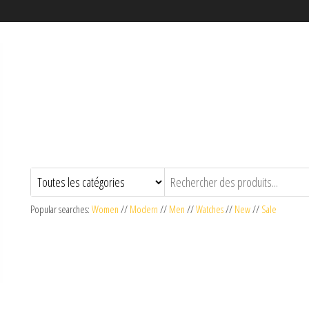
Popular searches:
Women
//
Modern
//
Men
//
Watches
//
New
//
Sale