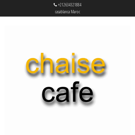
+212634321884
casablanca Maroc