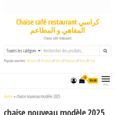
Chaise café restaurant كراسي
المقاهي و المطاعم
Chaise café restaurant
Popular searches:
Women
//
Modern
//
Men
//
Watches
//
New
//
Sale
0
$0.00
Menu
Home
»
chaise nouveau modèle 2025
chaise nouveau modèle 2025