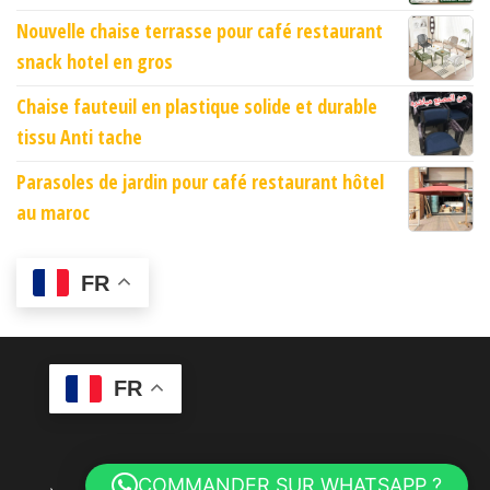
Nouvelle chaise terrasse pour café restaurant
snack hotel en gros
Chaise fauteuil en plastique solide et durable
tissu Anti tache
Parasoles de jardin pour café restaurant hôtel
au maroc
FR
FR
COMMANDER SUR WHATSAPP ?