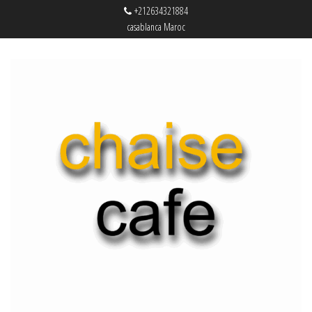
+212634321884
casablanca Maroc