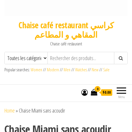
Chaise café restaurant كراسي
المقاهي و المطاعم
Chaise café restaurant
Popular searches:
Women
//
Modern
//
Men
//
Watches
//
New
//
Sale
0
$0.00
Menu
Home
»
Chaise Miami sans acoudir
Chaise Miami sans acoudir