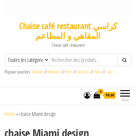
Chaise café restaurant كراسي
المقاهي و المطاعم
Chaise café restaurant
Popular searches:
Women
//
Modern
//
Men
//
Watches
//
New
//
Sale
0
$0.00
Menu
Home
»
chaise Miami design
chaise Miami design