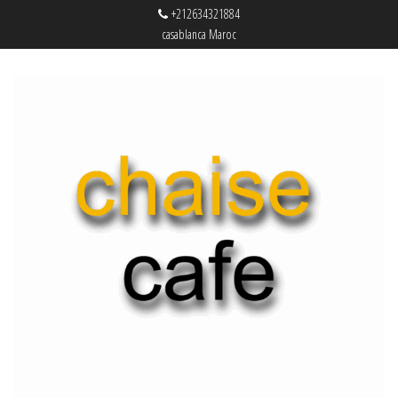
+212634321884
casablanca Maroc