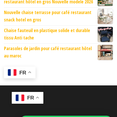
restaurant hôtel en gros Nouvelle modele 2026
Nouvelle chaise terrasse pour café restaurant
snack hotel en gros
Chaise fauteuil en plastique solide et durable
tissu Anti tache
Parasoles de jardin pour café restaurant hôtel
au maroc
FR
FR