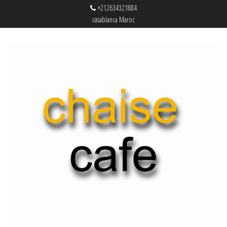
+212634321884
casablanca Maroc