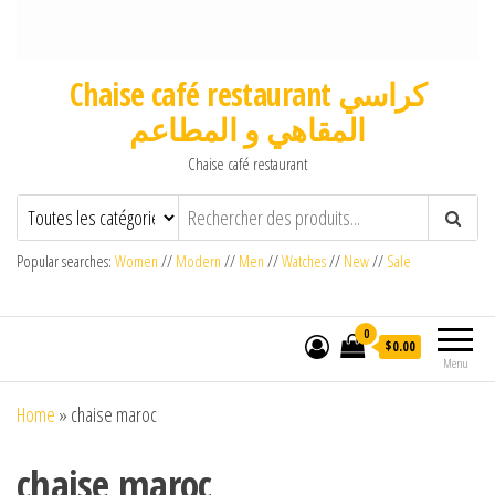
Chaise café restaurant كراسي
المقاهي و المطاعم
Chaise café restaurant
Popular searches:
Women
//
Modern
//
Men
//
Watches
//
New
//
Sale
0
$0.00
Menu
Home
»
chaise maroc
chaise maroc