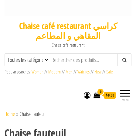
Chaise café restaurant كراسي
المقاهي و المطاعم
Chaise café restaurant
Popular searches:
Women
//
Modern
//
Men
//
Watches
//
New
//
Sale
0
$0.00
Menu
Home
»
Chaise fauteuil
Chaise fauteuil