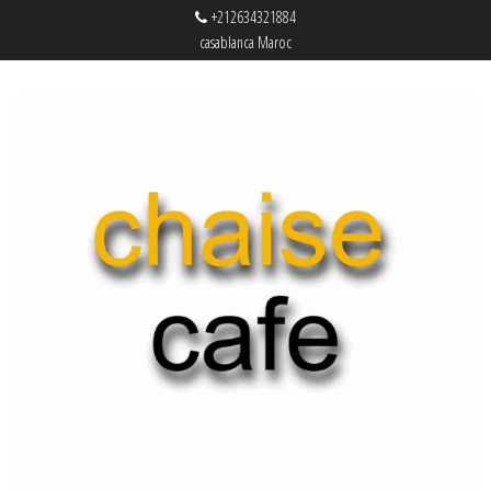
+212634321884
casablanca Maroc