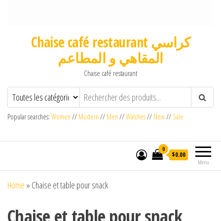
Chaise café restaurant كراسي
المقاهي و المطاعم
Chaise café restaurant
Popular searches:
Women
//
Modern
//
Men
//
Watches
//
New
//
Sale
0
$0.00
Menu
Home
»
Chaise et table pour snack
Chaise et table pour snack