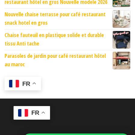
restaurant hôtel en gros Nouvelle modele 2026
Nouvelle chaise terrasse pour café restaurant
snack hotel en gros
Chaise fauteuil en plastique solide et durable
tissu Anti tache
Parasoles de jardin pour café restaurant hôtel
au maroc
FR
FR