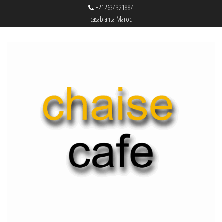
+212634321884
casablanca Maroc