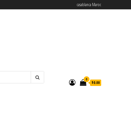
casablanca Maroc
0
$0.00