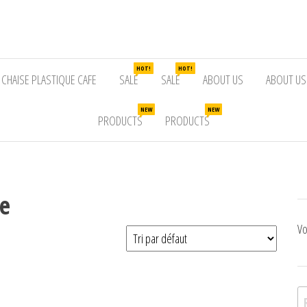
HOT!
HOT!
CHAISE PLASTIQUE CAFE
SALE
SALE
ABOUT US
ABOUT US
NEW
NEW
PRODUCTS
PRODUCTS
ue
Vo
Re