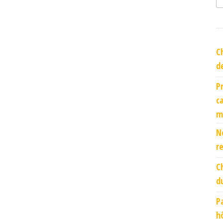
C
d
P
c
m
N
r
C
d
P
h