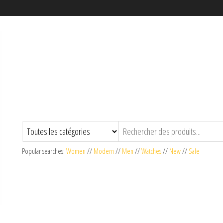
Popular searches:
Women
//
Modern
//
Men
//
Watches
//
New
//
Sale