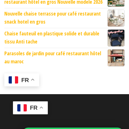
restaurant hôtel en gros Nouvelle modele 2026
Nouvelle chaise terrasse pour café restaurant
snack hotel en gros
Chaise fauteuil en plastique solide et durable
tissu Anti tache
Parasoles de jardin pour café restaurant hôtel
au maroc
FR
FR