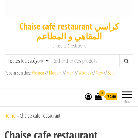
Chaise café restaurant كراسي
المقاهي و المطاعم
Chaise café restaurant
Popular searches:
Women
//
Modern
//
Men
//
Watches
//
New
//
Sale
0
$0.00
Menu
Home
»
Chaise cafe restaurant
Chaise cafe restaurant