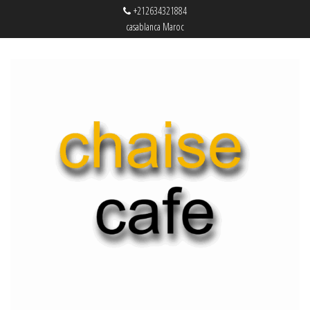
+212634321884
casablanca Maroc