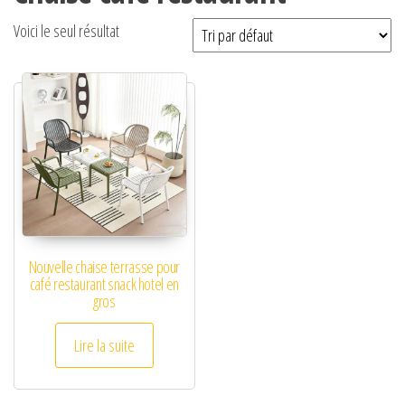
Voici le seul résultat
Nouvelle chaise terrasse pour
café restaurant snack hotel en
gros
Lire la suite