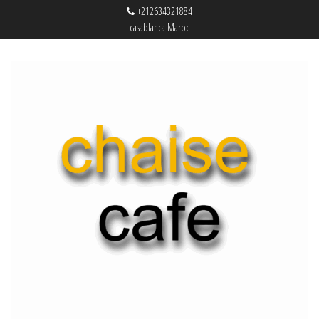
+212634321884
casablanca Maroc