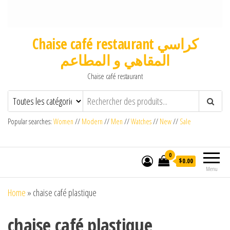
Chaise café restaurant كراسي
المقاهي و المطاعم
Chaise café restaurant
Popular searches:
Women
//
Modern
//
Men
//
Watches
//
New
//
Sale
0
$0.00
Menu
Home
»
chaise café plastique
chaise café plastique