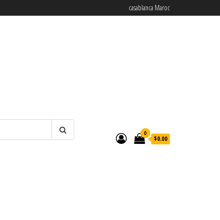
casablanca Maroc
0
$0.00