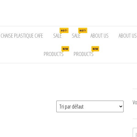
HOT!
HOT!
CHAISE PLASTIQUE CAFE
SALE
SALE
ABOUT US
ABOUT US
NEW
NEW
PRODUCTS
PRODUCTS
Vo
Re