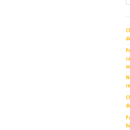
C
d
P
c
m
N
r
C
d
P
h