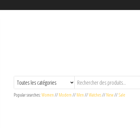
Popular searches:
Women
//
Modern
//
Men
//
Watches
//
New
//
Sale