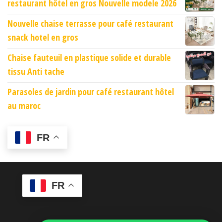
restaurant hôtel en gros Nouvelle modele 2026
Nouvelle chaise terrasse pour café restaurant
snack hotel en gros
Chaise fauteuil en plastique solide et durable
tissu Anti tache
Parasoles de jardin pour café restaurant hôtel
au maroc
FR
FR