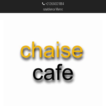
+212634321884
casablanca Maroc