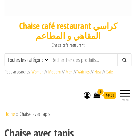
Chaise café restaurant كراسي
المقاهي و المطاعم
Chaise café restaurant
Popular searches:
Women
//
Modern
//
Men
//
Watches
//
New
//
Sale
0
$0.00
Menu
Home
»
Chaise avec tapis
Chaise avec tapis