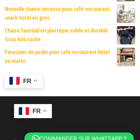
Nouvelle chaise terrasse pour café restaurant
snack hotel en gros
Chaise fauteuil en plastique solide et durable
tissu Anti tache
Parasoles de jardin pour café restaurant hôtel
au maroc
FR
FR
COMMANDER SUR WHATSAPP ?