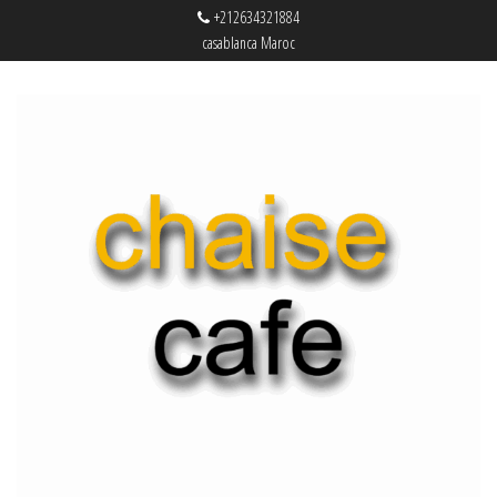
+212634321884
casablanca Maroc