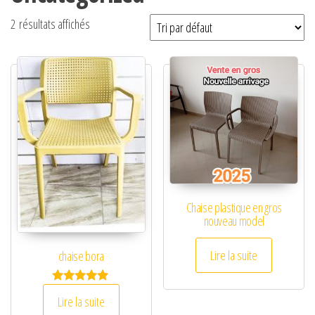
2 résultats affichés
Chaise plastique en gros
nouveau model
Lire la suite
chaise bora
Note
Lire la suite
5.00
sur 5