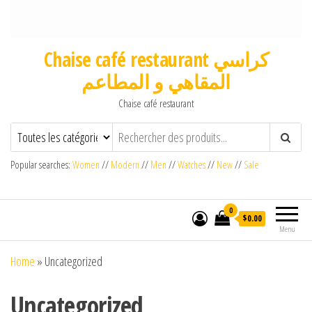
Chaise café restaurant كراسي
المقاهي و المطاعم
Chaise café restaurant
Popular searches:
Women
//
Modern
//
Men
//
Watches
//
New
//
Sale
0
$0.00
Menu
Home
»
Uncategorized
Uncategorized