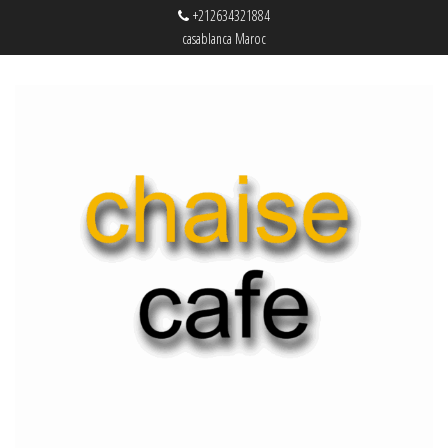
+212634321884
casablanca Maroc